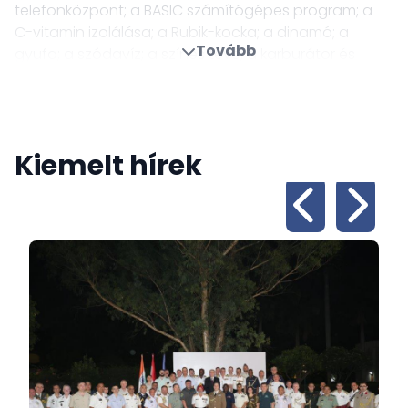
telefonközpont; a BASIC számítógépes program; a
C-vitamin izolálása; a Rubik-kocka; a dinamó; a
Tovább
gyufa; a szódavíz; a színes tévé; a karburátor és
automata sebességváltó; a Zeppelin….. kifejlesztői
mind magyar származásúak? Mint ahogy – többek
között - magyar származású Joseph Pulitzer, a nívós
Pulitzer-díj névadója; az egyik volt New York-i
Kiemelt hírek
kormányzó George Pataki; a legendás film producer
Sir Alexander Korda; a híres filmrendező George
Cukor; a divattervező Calvin Klein vagy a színész
Tony Curtis. És persze minden idők egyik legnagyobb
labdarúgója, Puskás Ferenc is magyar volt.
A Magyarország és India közötti együttműködésnek
hosszú történelme van, egészen a 18. század végéig
nyúlik vissza, majd a 21. században új távlatok nyíltak
meg. Nagykövetségünk legfontosabb feladata,
hogy elősegítsük az országaink közötti sokrétű
kapcsolatok erősödését. Minden munkatársunk azért
dolgozik, hogy segítsük az érdeklődőt a