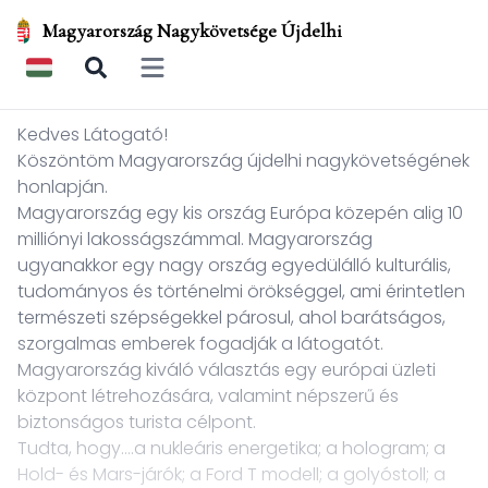
Magyarország Nagykövetsége Újdelhi
Open main menu
Kedves Látogató!
Köszöntöm Magyarország újdelhi nagykövetségének
honlapján.
Magyarország egy kis ország Európa közepén alig 10
milliónyi lakosságszámmal. Magyarország
ugyanakkor egy nagy ország egyedülálló kulturális,
tudományos és történelmi örökséggel, ami érintetlen
természeti szépségekkel párosul, ahol barátságos,
szorgalmas emberek fogadják a látogatót.
Magyarország kiváló választás egy európai üzleti
központ létrehozására, valamint népszerű és
biztonságos turista célpont.
Tudta, hogy….a nukleáris energetika; a hologram; a
Hold- és Mars-járók; a Ford T modell; a golyóstoll; a