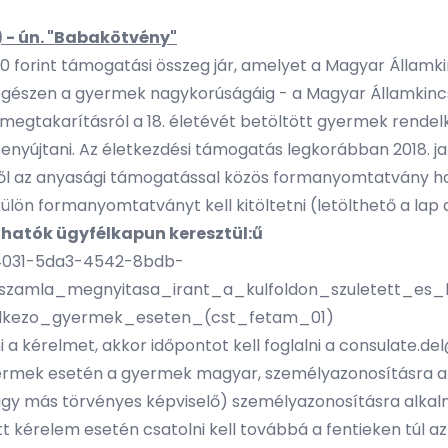
 - ún. "Babakötvény"
0 forint támogatási összeg jár, amelyet a Magyar Államki
- egészen a gyermek nagykorúságáig - a Magyar Államkinc
egtakarításról a 18. életévét betöltött gyermek rendel
yújtani. Az életkezdési támogatás legkorábban 2018. januá
l az anyasági támogatással közös formanyomtatvány harm
ülön formanyomtatványt kell kitöltetni (letölthető a lap a
thatók ügyfélkapun keresztül:ű
e4031-5da3-4542-8bdb-
_szamla_megnyitasa_irant_a_kulfoldon_szuletett_e
elkezo_gyermek_eseten_(cst_fetam_01)
 kérelmet, akkor időpontot kell foglalni a
consulate.de
rmek esetén a gyermek magyar, személyazonosításra al
agy más törvényes képviselő) személyazonosításra alkalm
tt kérelem esetén csatolni kell továbbá a fentieken túl