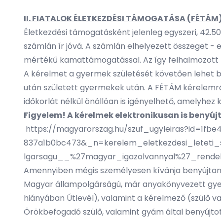
II. FIATALOK ÉLETKEZDÉSI TÁMOGATÁSA (FÉTÁM)
Életkezdési támogatásként jelenleg egyszeri, 42.50
számlán ír jóvá. A számlán elhelyezett összeget 
mértékű kamattámogatással. Az így felhalmozott m
A kérelmet a gyermek születését követően lehet ben
után született gyermekek után. A FÉTÁM kérelemrő
időkorlát nélkül önállóan is igényelhető, amelyhez k
Figyelem! A kérelmek elektronikusan is benyúj
https://magyarorszag.hu/szuf_ugyleiras?id=1fb
837a1b0bc473&_n=kerelem_eletkezdesi_leteti
lgarsagu__%27magyar_igazolvannyal%27_rend
Amennyiben mégis személyesen kívánja benyújtani a
Magyar állampolgárságú, már anyakönyvezett gye
hiányában Útlevél), valamint a kérelmező (szülő v
Örökbefogadó szülő, valamint gyám által benyújto