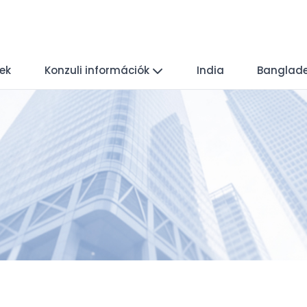
yek
Konzuli információk
India
Banglad