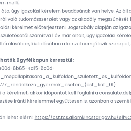
em mellé.
óta, úgy igazolási kérelem beadásának van helye. Az által
ásról való tudomásszerzést vagy az akadály megszűnését 
zolási kérelmet előterjeszteni. Jogszabály alapján az iga
 születésétől számítva 1 év már eltelt, úgy igazolási kér
lbírálásában, kiutalásában a konzul nem játszik szerepet
thatók ügyfélkapun keresztül:
d6e00d-8b85-4a15-8c0d-
_megallapitasara_a_kulfoldon_szuletett_es_kulfol
%27_rendelkezo_gyermek_eseten_(cst_kat_01)
 kérelmet, akkor időpontot kell foglalni a
consulate.de
vezése iránti kérelemmel együttesen is, azonban a szem
n lehet elérni:
https://cst.tcs.allamkincstar.gov.hu/el