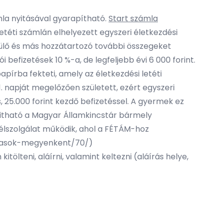
mla nyitásával gyarapítható.
Start számla
etéti számlán elhelyezett egyszeri életkezdési
ülő és más hozzátartozó további összegeket
befizetések 10 %-a, de legfeljebb évi 6 000 forint.
rba fekteti, amely az életkezdési letéti
 napját megelőzően született, ezért egyszeri
 25.000 forint kezdő befizetéssel. A gyermek ez
itható a Magyar Államkincstár bármely
élszolgálat működik, ahol a FÉTÁM-hoz
tatasok-megyenkent/70/
)
itölteni, aláírni, valamint keltezni (aláírás helye,