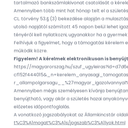
tartalmazó bankszámlakivonat csatolását a kérel
Amennyiben több mint hat hónap telt el a születés 
CL. törvény 53.§ (3) bekezdése alapján a mulaszt
utolsó napjától számított 45 napon belül lehet iga
tényéről kell nyilatkozni, ugyanakkor ha a gyermek
Felhívjuk a figyelmet, hogy a támogatási kérelem e
működik közre.
Figyelem! A kérelmek elektronikusan is benyúj
https://magyarorszag.hu/szuf_ugyleiras?id=d7
cf152f444015&_n=kerelem_anyasagi_tamogatas
r_allampolgarsagu__%27magyar_igazolvannyal
Amennyiben mégis személyesen kívánja benyújtani a
benyújtható, vagy akár a születés hazai anyaköny
előzetes időpontfoglalás.
A vonatkozó jogszabályokat az Államkincstár oldalá
t%C3%A1mogat%C3%A1s/jogszab%C3%A1lyok.html