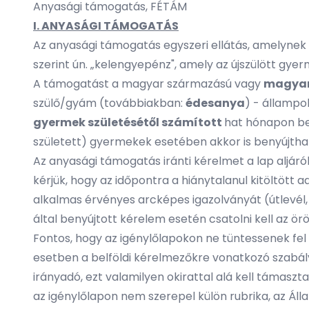
Anyasági támogatás, FÉTÁM
I. ANYASÁGI TÁMOGATÁS
Az anyasági támogatás egyszeri ellátás, amelynek 
szerint ún. „kelengyepénz", amely az újszülött gyerm
A támogatást a magyar származású vagy
magyar
szülő/gyám (továbbiakban:
édesanya
) - állampo
gyermek születésétől számított
hat hónapon be
született) gyermekek esetében akkor is benyújtha
Az anyasági támogatás iránti kérelmet a lap aljár
kérjük, hogy az időpontra a hiánytalanul kitöltöt
alkalmas érvényes arcképes igazolványát (útlevél,
által benyújtott kérelem esetén csatolni kell az 
Fontos, hogy az igénylőlapokon ne tüntessenek fe
esetben a belföldi kérelmezőkre vonatkozó szabályo
irányadó, ezt valamilyen okirattal alá kell támaszt
az igénylőlapon nem szerepel külön rubrika, az Álla