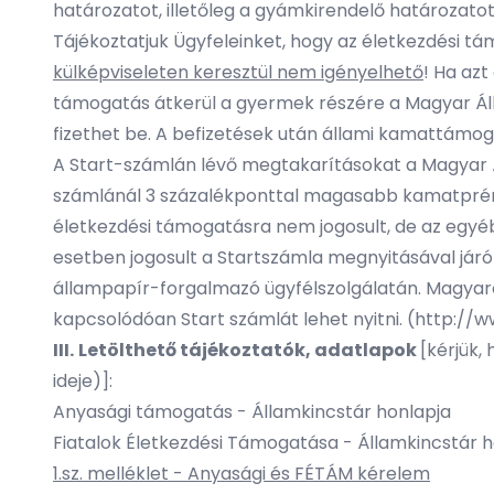
határozatot, illetőleg a gyámkirendelő határozatot 
Tájékoztatjuk Ügyfeleinket, hogy az életkezdési t
külképviseleten keresztül nem igényelhető
! Ha azt
támogatás átkerül a gyermek részére a Magyar Áll
fizethet be. A befizetések után állami kamattámogat
A Start-számlán lévő megtakarításokat a Magyar Á
számlánál 3 százalékponttal magasabb kamatprémium
életkezdési támogatásra nem jogosult, de az egyéb 
esetben jogosult a Startszámla megnyitásával já
állampapír-forgalmazó ügyfélszolgálatán. Magyaro
kapcsolódóan Start számlát lehet nyitni. (
http://w
III.
Letölthető tájékoztatók, adatlapok
[kérjük,
ideje)]:
Anyasági támogatás - Államkincstár honlapja
Fiatalok Életkezdési Támogatása - Államkincstár h
1.sz. melléklet - Anyasági és FÉTÁM kérelem