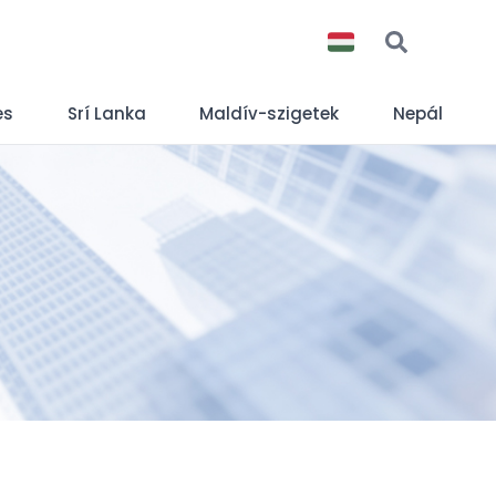
es
Srí Lanka
Maldív-szigetek
Nepál