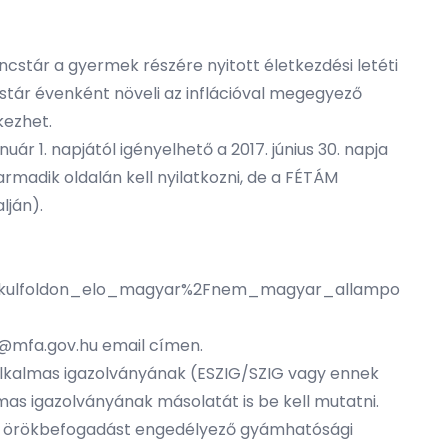
ncstár a gyermek részére nyitott életkezdési letéti
stár évenként növeli az inflációval megegyező
kezhet.
r 1. napjától igényelhető a 2017. június 30. napja
adik oldalán kell nyilatkozni, de a FÉTÁM
lján).
s_kulfoldon_elo_magyar%2Fnem_magyar_allampo
l@mfa.gov.hu
email címen.
kalmas igazolványának (ESZIG/SZIG vagy ennek
as igazolványának másolatát is be kell mutatni.
 az örökbefogadást engedélyező gyámhatósági