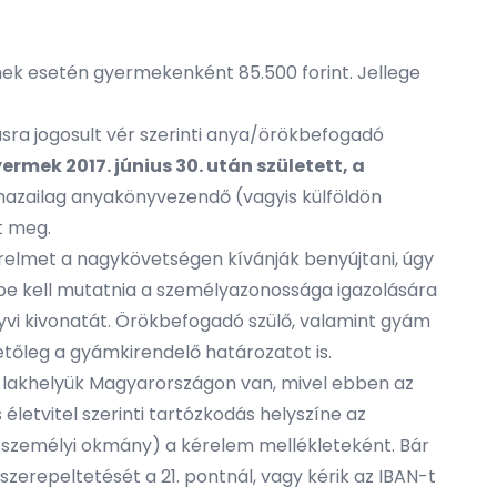
mek esetén gyermekenként 85.500 forint. Jellege
ra jogosult vér szerinti anya/örökbefogadó
rmek 2017. június 30. után született, a
hazailag anyakönyvezendő (vagyis külföldön
t meg.
érelmet a nagykövetségen kívánják benyújtani, úgy
 be kell mutatnia a személyazonossága igazolására
nyvi kivonatát. Örökbefogadó szülő, valamint gyám
etőleg a gyámkirendelő határozatot is.
 lakhelyük Magyarországon van, mivel ebben az
letvitel szerinti tartózkodás helyszíne az
azó személyi okmány) a kérelem mellékleteként. Bár
szerepeltetését a 21. pontnál, vagy kérik az IBAN-t