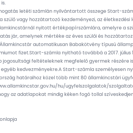
is.
ámogatás letéti számlán nyilvántartott összege Start-szá
 a szülő vagy hozzátartozó kezdeményezi, az életkezdési l
amkincstárnál nyitott értékpapírszámlára, amelyre a sz
ás jár, amelynek mértéke az éves szülői és hozzátartozói 
llamkincstár automatikusan Babakötvény típusú állampapí
ot fizet.Start-számla nyitható továbbá a 2017. július 1.
jogosultsági feltételeknek megfelelő gyermek részére is,
ró egyéb kedvezményekre.A Start-számla személyesen ny
rszág határaihoz közel több mint 80 államkincstári ügyf
ww.allamkincstar.gov.hu/hu/ugyfelszolgalatok/szolgal
 hogy az adatlapokat mindig kéken fogó tollal szíveskedjen k
onlapja