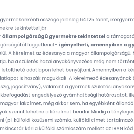
gyermekenkénti összege jelenleg 64.125 forint, ikergyer
ekre tekintettel jár.
 állampolgárságú gyermekre tekintettel
a támogatás
lgárságától függetlenül -
igényelheti, amennyiben a gye
lül. A kérelmet az édesanya a magyar állampolgárságú, 
tja, ha a születés hazai anyakönyvezése még nem történ
ól letölthető adatlapon lehet benyújtani. Amennyiben a k
t adatlapot is hozzák magukkal! A kérelmező édesanyának
 szig, jogosítvány), valamint a gyermek születési anyakö
örökbefogadást engedélyező gyámhatósági határozatot, ill
l magyar lakcímet, még akkor sem, ha egyébként állandó
k szerint lehetne a kérelmet beadni. Mindig a tényleges é
ani (pl. külföldi közüzemi számla, külföldi címet tartalm
mkincstár kéri a külföldi számlaszám mellett az IBAN kód 