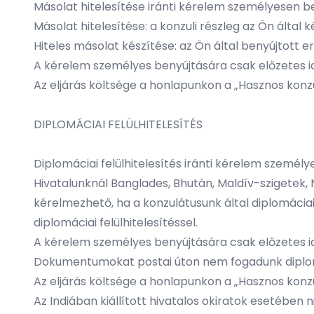
Másolat hitelesítése iránti kérelem személyesen b
Másolat hitelesítése: a konzuli részleg az Ön által 
Hiteles másolat készítése: az Ön által benyújtott ered
A kérelem személyes benyújtására csak előzetes i
Az eljárás költsége a honlapunkon a „Hasznos konzu
DIPLOMÁCIAI FELÜLHITELESÍTÉS
Diplomáciai felülhitelesítés iránti kérelem személ
Hivatalunknál Banglades, Bhután, Maldív-szigetek, N
kérelmezhető, ha a konzulátusunk által diplomáciai
diplomáciai felülhitelesítéssel.
A kérelem személyes benyújtására csak előzetes i
Dokumentumokat postai úton nem fogadunk diplomác
Az eljárás költsége a honlapunkon a „Hasznos konzu
Az Indiában kiállított hivatalos okiratok esetében 