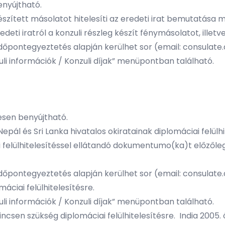
enyújtható.
készített másolatot hitelesíti az eredeti irat bemutatása m
eti iratról a konzuli részleg készít fénymásolatot, illetve 
dőpontegyeztetés alapján kerülhet sor (email: consulate
li információk / Konzuli díjak” menüpontban található.
yesen benyújtható.
epál és Sri Lanka hivatalos okiratainak diplomáciai felül
 felülhitelesítéssel ellátandó dokumentumo(ka)t előzőleg 
dőpontegyeztetés alapján kerülhet sor (email: consulate
iai felülhitelesítésre.
li információk / Konzuli díjak” menüpontban található.
nincsen szükség diplomáciai felülhitelesítésre. India 2005