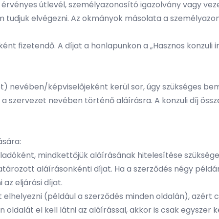
 érvényes útlevél, személyazonosító igazolvány vagy veze
em tudjuk elvégezni. Az okmányok másolata a személyazo
enként fizetendő. A díjat a honlapunkon a „Hasznos konzul
t) nevében/képviselőjeként kerül sor, úgy szükséges bem
 a szervezet nevében történő aláírásra. A konzuli díj összeg
ására:
eladóként, mindkettőjük aláírásának hitelesítése szükség
határozott aláírásonkénti díjat. Ha a szerződés négy pél
 az eljárási díjat.
helyezni (például a szerződés minden oldalán), azért csak 
alát el kell látni az aláírással, akkor is csak egyszer kel