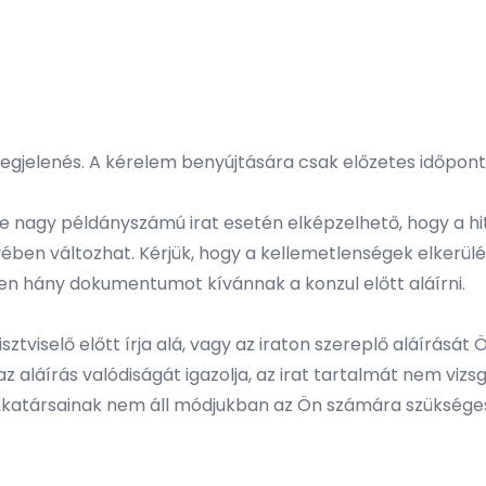
megjelenés. A kérelem benyújtására csak előzetes időpont
e nagy példányszámú irat esetén elképzelhető, hogy a hite
nyében változhat. Kérjük, hogy a kellemetlenségek elkerü
en hány dokumentumot kívánnak a konzul előtt aláírni.
sztviselő előtt írja alá, vagy az iraton szereplő aláírását Ön
 az aláírás valódiságát igazolja, az irat tartalmát nem viz
munkatársainak nem áll módjukban az Ön számára szükséges