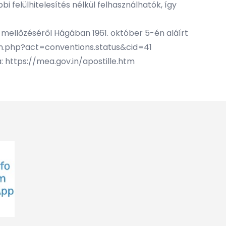
 felülhitelesítés nélkül felhasználhatók, így
) mellőzéséről Hágában 1961. október 5-én aláírt
_en.php?act=conventions.status&cid=41
a: https://mea.gov.in/apostille.htm