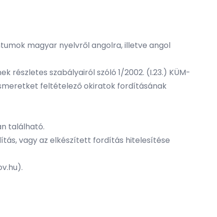
mok magyar nyelvről angolra, illetve angol
nek részletes szabályairól szóló 1/2002. (I.23.) KÜM-
smeretket feltételező okiratok fordításának
n található.
tás, vagy az elkészített fordítás hitelesítése
v.hu).