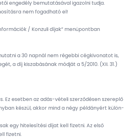
tői engedély bemutatásával igazolni tudja.
nosításra nem fogadható el!
i információk / Konzuli díjak” menüpontban
utatni a 30 napnál nem régebbi cégkivonatot is,
ét, a díj kiszabásának módját a 5/2010. (XII. 31.)
es. Ez esetben az adás-vételi szerződésen szereplő
dányban készül, akkor mind a négy példányért külön-
egy hitelesítési díjat kell fizetni. Az első
l fizetni.