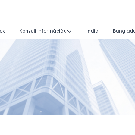
yek
Konzuli információk
India
Banglad