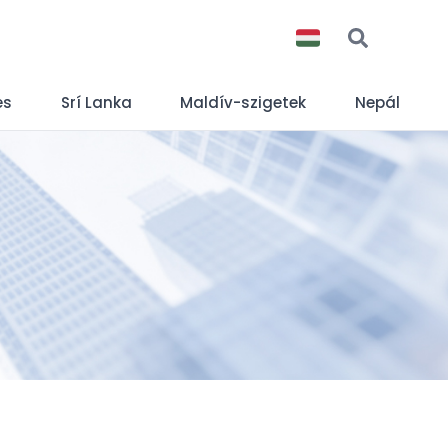
es
Srí Lanka
Maldív-szigetek
Nepál