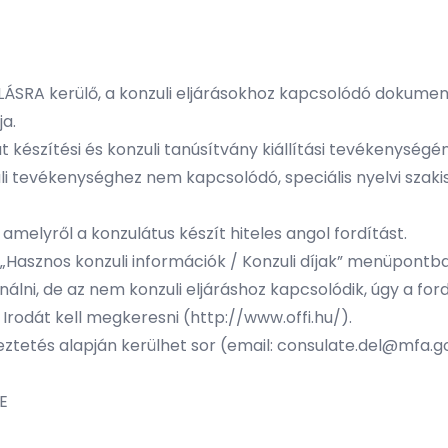
 kerülő, a konzuli eljárásokhoz kapcsolódó dokumentu
ja.
rat készítési és konzuli tanúsítvány kiállítási tevékenységé
li tevékenységhez nem kapcsolódó, speciális nyelvi szaki
 amelyről a konzulátus készít hiteles angol fordítást.
 „Hasznos konzuli információk / Konzuli díjak” menüpontba
ni, de az nem konzuli eljáráshoz kapcsolódik, úgy a fordí
 Irodát kell megkeresni (http://www.offi.hu/).
tetés alapján kerülhet sor (email: consulate.del@mfa.go
E