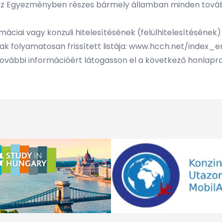
ok az Egyezményben részes bármely államban minden további
máciai vagy konzuli hitelesítésének (felülhitelesítésének
k folyamatosan frissített listája: www.hcch.net/index
ó további információért látogasson el a következő honlapr