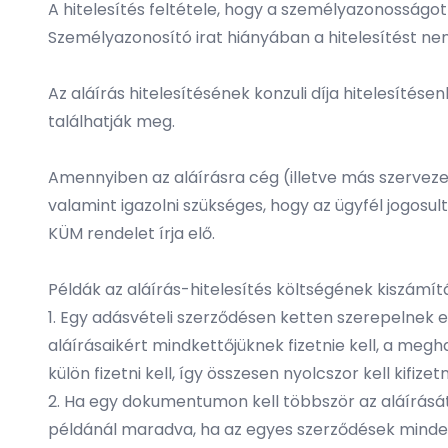
A hitelesítés feltétele, hogy a személyazonosságot
Személyazonosító irat hiányában a hitelesítést n
Az aláírás hitelesítésének konzuli díja hitelesítés
találhatják meg.
Amennyiben az aláírásra cég (illetve más szerveze
valamint igazolni szükséges, hogy az ügyfél jogosult
KÜM rendelet írja elő.
Példák az aláírás-hitelesítés költségének kiszámít
1. Egy adásvételi szerződésen ketten szerepelnek 
aláírásaikért mindkettőjüknek fizetnie kell, a meg
külön fizetni kell, így összesen nyolcszor kell kifizetni
2. Ha egy dokumentumon kell többször az aláírását el
példánál maradva, ha az egyes szerződések minden old