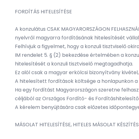
FORDÍTÁS HITELESÍTÉSE
A konzulátus CSAK MAGYARORSZÁGON FELHASZNÁLÁSRA
nyelvről magyarra fordításának hitelesítését vállal
Felhívjuk a figyelmet, hogy a konzuli tisztviselő oki
IM rendelet 5. § (2) bekezdése értelmében a konzu
hitelesítését a konzuli tisztviselő megtagadhatja.
Ez alól csak a magyar erkölcsi bizonyítvány kivétel,
A hitelesített fordítások költsége a honlapunkon a
Ha egy fordítást Magyarországon szeretne felhasznál
céljából az Országos Fordító- és Fordításhitelesítő
A kérelem benyújtására csak előzetes időpontegyez
MÁSOLAT HITELESÍTÉSE, HITELES MÁSOLAT KÉSZÍTÉS