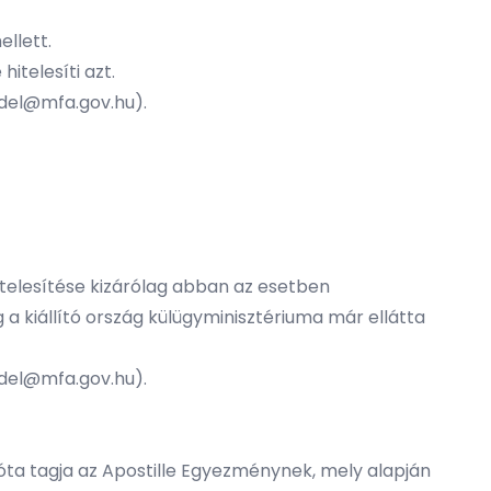
ellett.
hitelesíti azt.
.del@mfa.gov.hu).
hitelesítése kizárólag abban az esetben
a kiállító ország külügyminisztériuma már ellátta
.del@mfa.gov.hu).
. óta tagja az Apostille Egyezménynek, mely alapján