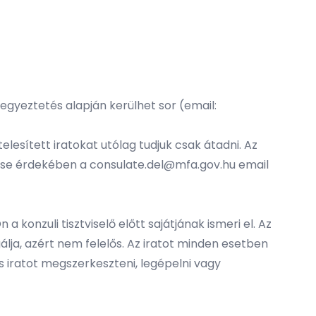
egyeztetés alapján kerülhet sor (email:
lesített iratokat utólag tudjuk csak átadni. Az
lése érdekében a
consulate.del@mfa.gov.hu
email
 a konzuli tisztviselő előtt sajátjának ismeri el. Az
sgálja, azért nem felelős. Az iratot minden esetben
 iratot megszerkeszteni, legépelni vagy