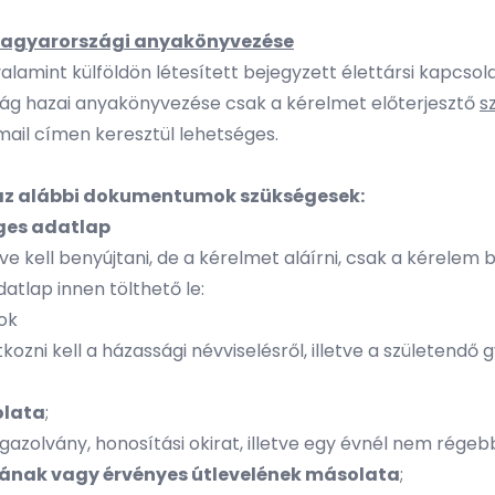
t magyarországi anyakönyvezése
lamint külföldön létesített bejegyzett élettársi kapcsol
ság hazai anyakönyvezése csak a kérelmet előterjesztő
s
ail címen keresztül lehetséges.
 az alábbi dokumentumok szükségesek:
ges adatlap
e kell benyújtani, de a kérelmet aláírni, csak a kérelem b
tlap innen tölthető le:
ok
ni kell a házassági névviselésről, illetve a születendő g
olata
;
zolvány, honosítási okirat, illetve egy évnél nem régebb
yának vagy érvényes útlevelének másolata
;