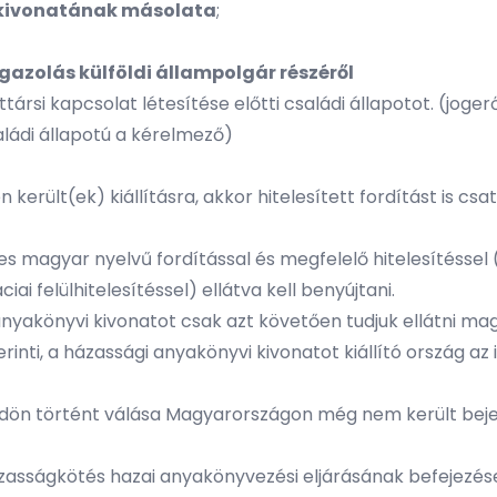
 kivonatának másolata
;
azolás külföldi állampolgár részéről
társi kapcsolat létesítése előtti családi állapotot. (joger
ládi állapotú a kérelmező)
 került(ek) kiállításra, akkor hitelesített fordítást is 
les magyar nyelvű fordítással és megfelelő hitelesítéssel
ai felülhitelesítéssel) ellátva kell benyújtani.
 anyakönyvi kivonatot csak azt követően tudjuk ellátni ma
rinti, a házassági anyakönyvi kivonatot kiállító ország az i
ldön történt válása Magyarországon még nem került beje
ázasságkötés hazai anyakönyvezési eljárásának befejezése u