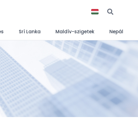
es
Srí Lanka
Maldív-szigetek
Nepál