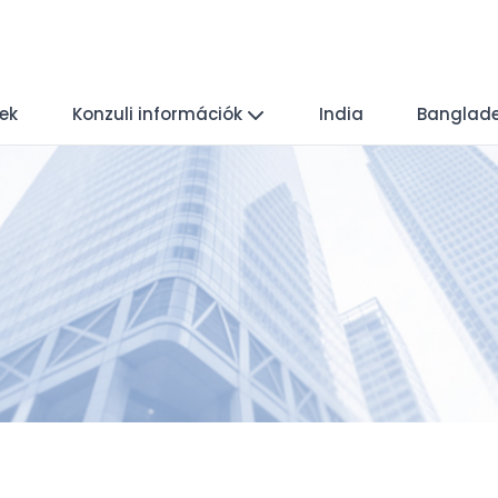
yek
Konzuli információk
India
Banglad