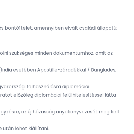
ős bontóítélet, amennyiben elvált családi állapotú;
csatolni szükséges minden dokumentumhoz, amit az
 (India esetében Apostille-záradékkal / Banglades,
gyarországi felhasználásra diplomáciai
ratot előzőleg diplomáciai felülhitelesítéssel látta
gyzésre, az új házasság anyakönyvezését meg kell
tán lehet kiállítani.