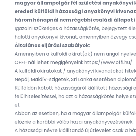
magyar állampolgár fél születési anyakönyvi
eredeti külföldi házassági anyakönyvi kivonat
három hónapnál nem régebbi családi állapot ig
Igazolni szükséges a házasságkötés, bejegyzett élet
halotti anyakönyvi kivonat, amennyiben özvegy csa
Általános eljárási szabályok:
Amennyiben a külföldi okirat(ok) nem angol nyelven
OFFI-nál lehet megigényelni:
https://www.offi.hu/
A külföldi okiratokat / anyakönyvi kivonatokat hite
Nepál, Maldív-szigetek, Sri Lanka esetében diplomáci
Külföldön kötött házasságáról kiállított házassági
felülhitelesítéssel, ha azt a házasságkötés helye sze
el.
Abban az esetben, ha a magyar állampolgár külfö
előznie a korábbi válás hazai anyakönyvezésének.
A házassági névre kiállítandó új útlevelet csak a h