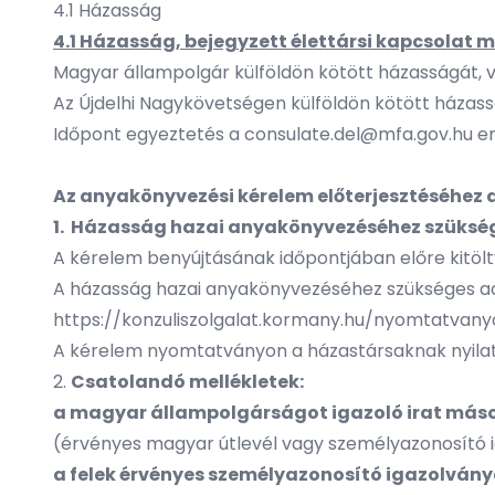
4.1 Házasság
4.1 Házasság, bejegyzett élettársi kapcsola
Magyar állampolgár külföldön kötött házasságát, va
Az Újdelhi Nagykövetségen külföldön kötött házas
Időpont egyeztetés a
consulate.del@mfa.gov.hu
em
Az anyakönyvezési kérelem előterjesztéséhez
1. Házasság hazai anyakönyvezéséhez szüksé
A kérelem benyújtásának időpontjában előre kitöltv
A házasság hazai anyakönyvezéséhez szükséges ada
https://konzuliszolgalat.kormany.hu/nyomtatvany
A kérelem nyomtatványon a házastársaknak nyilatkoz
2.
Csatolandó mellékletek:
a magyar állampolgárságot igazoló irat más
(érvényes magyar útlevél vagy személyazonosító iga
a felek érvényes személyazonosító igazolván