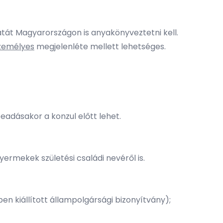
atát Magyarországon is anyakönyveztetni kell.
zemélyes
megjelenléte mellett lehetséges.
eadásakor a konzul előtt lehet.
yermekek születési családi nevéről is.
en kiállított állampolgársági bizonyítvány);