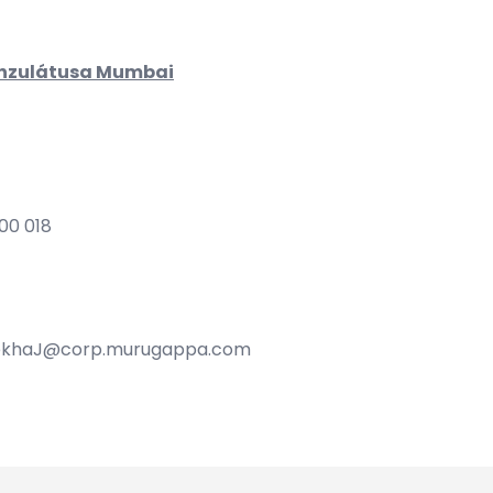
onzulátusa Mumbai
00 018
ekhaJ@corp.murugappa.com