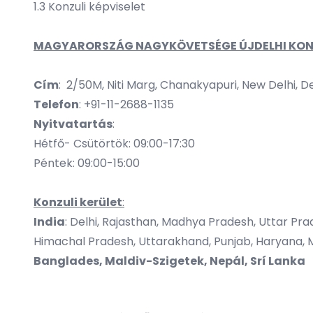
1.3 Konzuli képviselet
MAGYARORSZÁG NAGYKÖVETSÉGE ÚJDELHI KONZ
Cím
: 2/50M, Niti Marg, Chanakyapuri, New Delhi, De
Telefon
: +91-11-2688-1135
Nyitvatartás
:
Hétfő- Csütörtök: 09:00-17:30
Péntek: 09:00-15:00
Konzuli kerület
:
India
: Delhi, Rajasthan, Madhya Pradesh, Uttar P
Himachal Pradesh, Uttarakhand, Punjab, Haryana, M
Banglades, Maldiv-Szigetek, Nepál, Srí Lanka