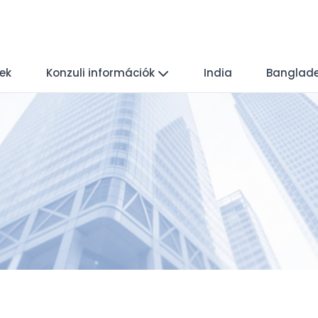
yek
Konzuli információk
India
Banglad