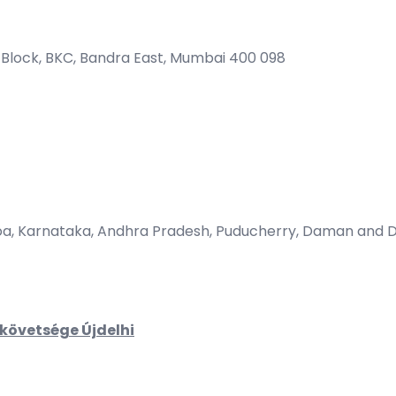
G Block, BKC, Bandra East, Mumbai 400 098
Goa, Karnataka, Andhra Pradesh, Puducherry, Daman and D
övetsége Újdelhi