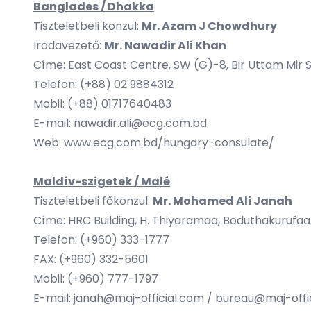
Banglades / Dhakka
Tiszteletbeli konzul:
Mr. Azam J Chowdhury
Irodavezető:
Mr.
Nawadir Ali Khan
Címe: East Coast Centre, SW (G)-8, Bir Uttam Mir 
Telefon: (+88) 02 9884312
Mobil: (+88) 01717640483
E-mail:
nawadir.ali@ecg.com.bd
Web:
www.ecg.com.bd/hungary-consulate/
Maldív-szigetek / Malé
Tiszteletbeli főkonzul:
Mr.
Mohamed Ali Janah
Címe: HRC Building, H. Thiyaramaa, Boduthakurufaa
Telefon: (+960) 333-1777
FAX: (+960) 332-5601
Mobil: (+960) 777-1797
E-mail:
janah@maj-official.com
/
bureau@maj-offi