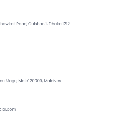
Shawkat Road, Gulshan 1, Dhaka 1212
nu Magu, Male' 20009, Maldives
cial.com