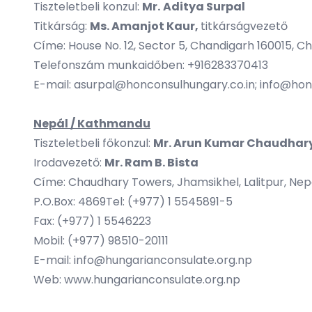
Tiszteletbeli konzul:
Mr.
Aditya Surpal
Titkárság:
Ms. Amanjot Kaur,
titkárságvezető
Címe: House No. 12, Sector 5, Chandigarh 160015, C
Telefonszám munkaidőben:
+916283370413
E-mail:
asurpal@honconsulhungary.co.in
;
info@hon
Nepál / Kathmandu
Tiszteletbeli főkonzul:
Mr. Arun Kumar Chaudhar
Irodavezető:
Mr. Ram B. Bista
Címe: Chaudhary Towers, Jhamsikhel, Lalitpur, Nep
P.O.Box: 4869Tel: (+977) 1 5545891-5
Fax: (+977) 1 5546223
Mobil: (+977) 98510-20111
E-mail:
info@hungarianconsulate.org.np
Web:
www.hungarianconsulate.org.np