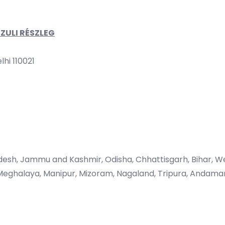
ULI RÉSZLEG
lhi 110021
radesh, Jammu and Kashmir, Odisha, Chhattisgarh, Bihar, 
eghalaya, Manipur, Mizoram, Nagaland, Tripura, Andaman 