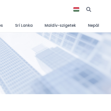
es
Srí Lanka
Maldív-szigetek
Nepál