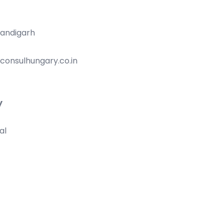
handigarh
consulhungary.co.in
y
al