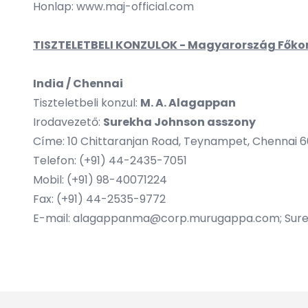
Honlap:
www.maj-official.com
TISZTELETBELI KONZULOK - Magyarország Fők
India / Chennai
Tiszteletbeli konzul:
M. A. Alagappan
Irodavezető:
Surekha Johnson asszony
Címe: 10 Chittaranjan Road, Teynampet, Chennai 6
Telefon: (+91) 44-2435-7051
Mobil: (+91) 98-40071224
Fax: (+91) 44-2535-9772
E-mail:
alagappanma@corp.murugappa.com
;
Sur