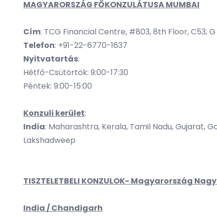
MAGYARORSZÁG FŐKONZULÁTUSA MUMBAI
Cím
: TCG Financial Centre, #803, 8th Floor, C53, 
Telefon
: +91-22-6770-1637
Nyitvatartás
:
Hétfő-Csütörtök: 9:00-17:30
Péntek: 9:00-15:00
Konzuli kerület
:
India
: Maharashtra, Kerala, Tamil Nadu, Gujarat, 
Lakshadweep
TISZTELETBELI KONZULOK- Magyarország Nagyk
India / Chandigarh