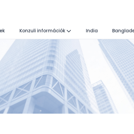
yek
Konzuli információk
India
Banglad