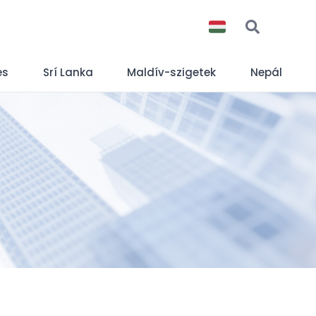
es
Srí Lanka
Maldív-szigetek
Nepál