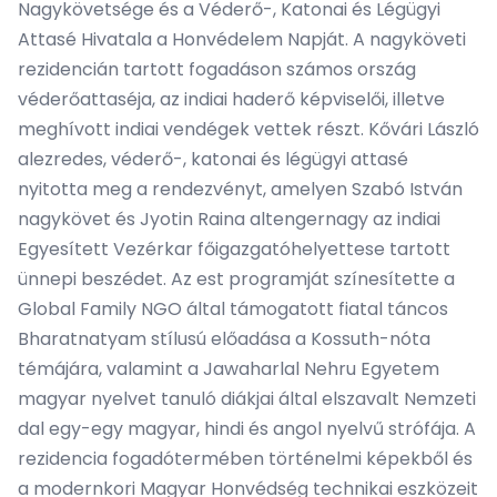
Nagykövetsége és a Véderő-, Katonai és Légügyi
Attasé Hivatala a Honvédelem Napját. A nagyköveti
rezidencián tartott fogadáson számos ország
véderőattaséja, az indiai haderő képviselői, illetve
meghívott indiai vendégek vettek részt. Kővári László
alezredes, véderő-, katonai és légügyi attasé
nyitotta meg a rendezvényt, amelyen Szabó István
nagykövet és Jyotin Raina altengernagy az indiai
Egyesített Vezérkar főigazgatóhelyettese tartott
ünnepi beszédet. Az est programját színesítette a
Global Family NGO által támogatott fiatal táncos
Bharatnatyam stílusú előadása a Kossuth-nóta
témájára, valamint a Jawaharlal Nehru Egyetem
magyar nyelvet tanuló diákjai által elszavalt Nemzeti
dal egy-egy magyar, hindi és angol nyelvű strófája. A
rezidencia fogadótermében történelmi képekből és
a modernkori Magyar Honvédség technikai eszközeit