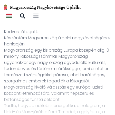
Magyarország Nagykövetsége Újdelhi
Open main menu
Kedves Látogató!
Köszöntöm Magyarország újdelhi nagykövetségének
honlapján.
Magyarország egy kis ország Európa közepén alig 10
milliónyi lakosságszámmal. Magyarország
ugyanakkor egy nagy ország egyedülálló kulturális,
tudományos és történelmi örökséggel, ami érintetlen
természeti szépségekkel párosul, ahol barátságos,
szorgalmas emberek fogadják a látogatót.
Magyarország kiváló választás egy európai üzleti
központ létrehozására, valamint népszerű és
biztonságos turista célpont.
Tudta, hogy….a nukleáris energetika; a hologram; a
Hold- és Mars-járók; a Ford T modell; a golyóstoll; a