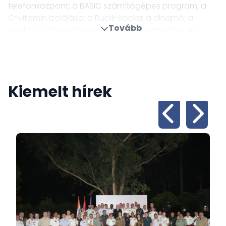
telefonközpont; a BASIC számítógépes program; a
C-vitamin izolálása; a Rubik-kocka; a dinamó; a
Tovább
gyufa; a szódavíz; a színes tévé; a karburátor és
automata sebességváltó; a Zeppelin….. kifejlesztői
mind magyar származásúak? Mint ahogy – többek
között - magyar származású Joseph Pulitzer, a nívós
Pulitzer-díj névadója; az egyik volt New York-i
Kiemelt hírek
kormányzó George Pataki; a legendás film producer
Sir Alexander Korda; a híres filmrendező George
Cukor; a divattervező Calvin Klein vagy a színész
Tony Curtis. És persze minden idők egyik legnagyobb
labdarúgója, Puskás Ferenc is magyar volt.
A Magyarország és India közötti együttműködésnek
hosszú történelme van, egészen a 18. század végéig
nyúlik vissza, majd a 21. században új távlatok nyíltak
meg. Nagykövetségünk legfontosabb feladata,
hogy elősegítsük az országaink közötti sokrétű
kapcsolatok erősödését. Minden munkatársunk azért
dolgozik, hogy segítsük az érdeklődőt a