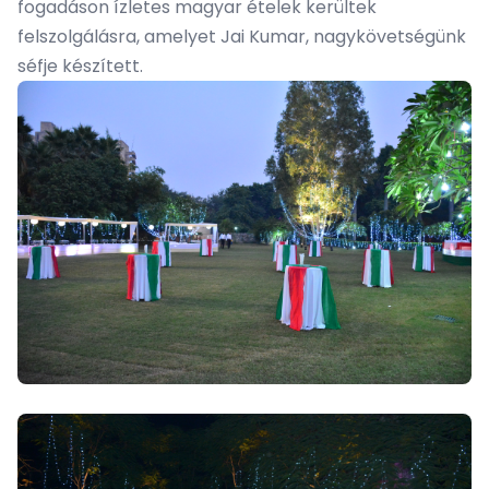
fogadáson ízletes magyar ételek kerültek
felszolgálásra, amelyet Jai Kumar, nagykövetségünk
séfje készített.