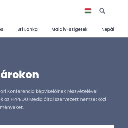
es
Srí Lanka
Maldív-szigetek
Nepál
ásárokon
ri Konferencia képviselőinek részvételével
nek az FPPEDU Media által szervezett nemzetközi
zményeket.