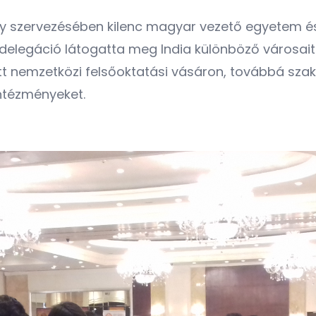
vány szervezésében kilenc magyar vezető egyetem é
 delegáció látogatta meg India különböző városait.
ett nemzetközi felsőoktatási vásáron, továbbá sz
ntézményeket.