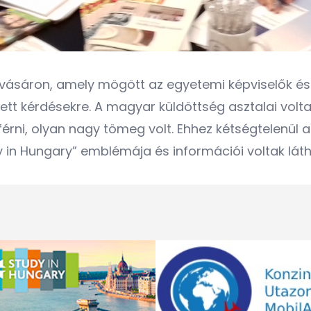
 vásáron, amely mögött az egyetemi képviselők és
ltett kérdésekre. A magyar küldöttség asztalai volt
érni, olyan nagy tömeg volt. Ehhez kétségtelenül az
 in Hungary” emblémája és információi voltak láth