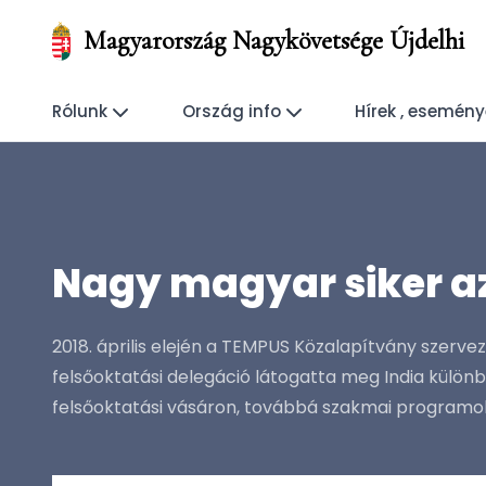
Magyarország Nagykövetsége Újdelhi
Rólunk
Ország info
Hírek , esemén
Nagy magyar siker az
2018. április elején a TEMPUS Közalapítvány szerv
felsőoktatási delegáció látogatta meg India különb
felsőoktatási vásáron, továbbá szakmai programo