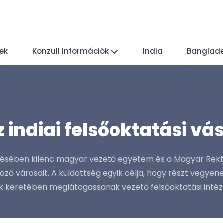
yek
Konzuli információk
India
Banglad
 indiai felsőoktatási v
ezésében kilenc magyar vezető egyetem és a Magyar Rekto
öző városait. A küldöttség egyik célja, hogy részt vegye
k keretében meglátogassanak vezető felsőoktatási inté