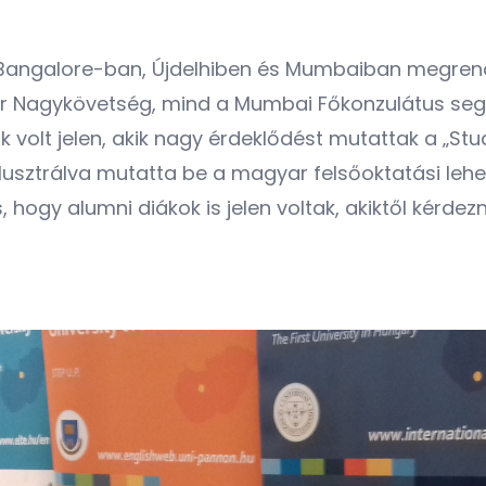
 Bangalore-ban, Újdelhiben és Mumbaiban megrend
 Nagykövetség, mind a Mumbai Főkonzulátus segíts
volt jelen, akik nagy érdeklődést mutattak a „Stud
llusztrálva mutatta be a magyar felsőoktatási lehe
ogy alumni diákok is jelen voltak, akiktől kérdezni 