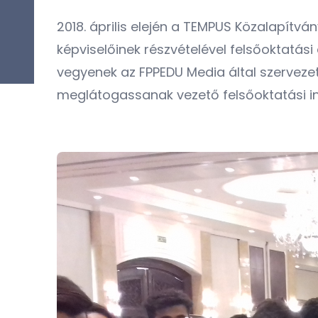
2018. április elején a TEMPUS Közalapít
képviselőinek részvételével felsőoktatási
vegyenek az FPPEDU Media által szervez
meglátogassanak vezető felsőoktatási i