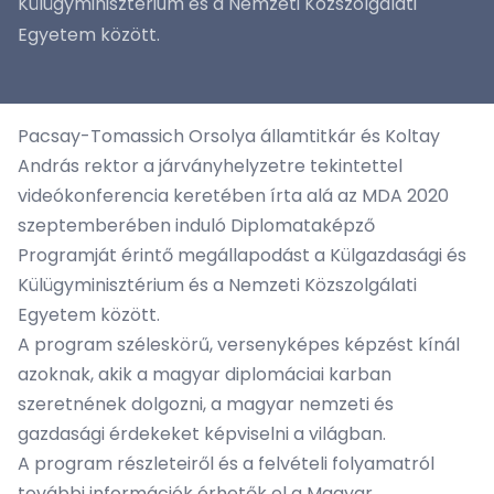
Külügyminisztérium és a Nemzeti Közszolgálati
Egyetem között.
Pacsay-Tomassich Orsolya államtitkár és Koltay
András rektor a járványhelyzetre tekintettel
videókonferencia keretében írta alá az MDA 2020
szeptemberében induló Diplomataképző
Programját érintő megállapodást a Külgazdasági és
Külügyminisztérium és a Nemzeti Közszolgálati
Egyetem között.
A program széleskörű, versenyképes képzést kínál
azoknak, akik a magyar diplomáciai karban
szeretnének dolgozni, a magyar nemzeti és
gazdasági érdekeket képviselni a világban.
A program részleteiről és a felvételi folyamatról
további információk érhetők el a Magyar