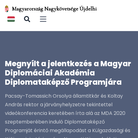
Magyarország Nagykövetsége Újdelhi
Open main menu
Megnyílt a jelentkezés a Magyar
Diplomáciai Akadémia
Diplomataképző Programjára
Pacsay-Tomassich Orsolya államtitkár és Koltay
András rektor a járványhelyzetre tekintettel
videókonferencia keretében írta alá az MDA 2020
szeptemberében induló Diplomataképző
Programját érintő megállapodást a Külgazdasági és