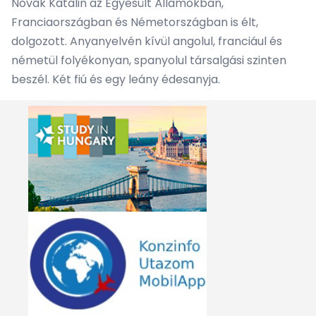
Novák Katalin az Egyesült Államokban,
Franciaországban és Németországban is élt,
dolgozott. Anyanyelvén kívül angolul, franciául és
németül folyékonyan, spanyolul társalgási szinten
beszél. Két fiú és egy leány édesanyja.