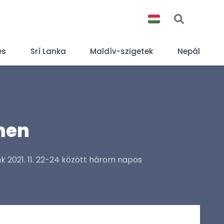
es
Srí Lanka
Maldív-szigetek
Nepál
men
2021. 11. 22-24 között három napos