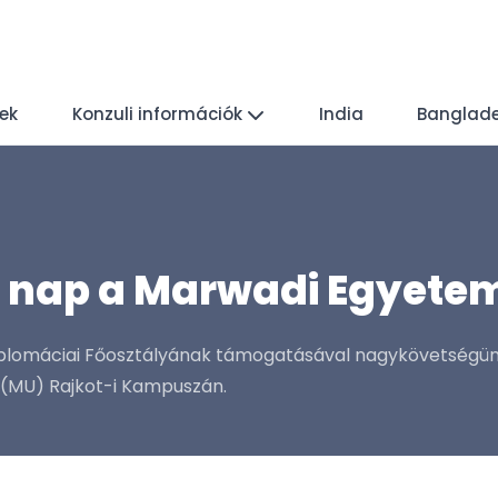
yek
Konzuli információk
India
Banglad
nap a Marwadi Egyete
plomáciai Főosztályának támogatásával nagykövetségünk 
(MU) Rajkot-i Kampuszán.