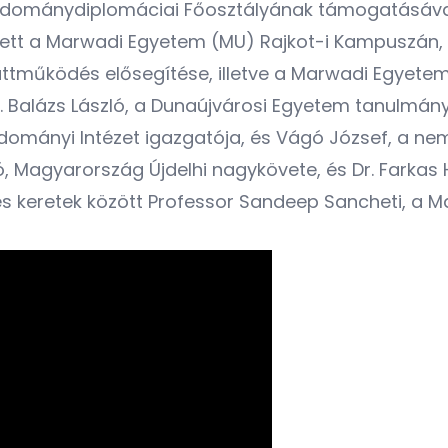
udománydiplomáciai Főosztályának támogatásával 
tt a Marwadi Egyetem (MU) Rajkot-i Kampuszán, 
ttműködés elősegítése, illetve a Marwadi Egyet
r. Balázs László, a Dunaújvárosi Egyetem tanulmányi
ományi Intézet igazgatója, és Vágó József, a nem
ó, Magyarország Újdelhi nagykövete, és Dr. Farkas
s keretek között Professor Sandeep Sancheti, a M