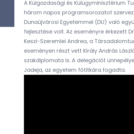
A Külgazdasági és Külügyminisztérium T
három napos programsorozatot szerveze
Dunaújvárosi Egyetemmel (DU) való együ
fejlesztése volt. Az eseményre érkezett D
Keszi-Szeremlei Andrea, a Társadalomtud
eseményen részt vett Király András Lászl
szakdiplomata is. A delegációt ünnepélye
Jadeja, az egyetem főtitkára fogadta.