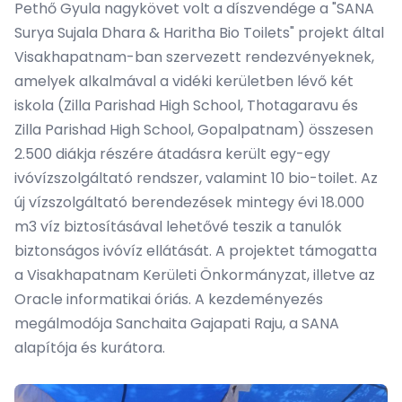
Pethő Gyula nagykövet volt a díszvendége a "SANA
Surya Sujala Dhara & Haritha Bio Toilets" projekt által
Visakhapatnam-ban szervezett rendezvényeknek,
amelyek alkalmával a vidéki kerületben lévő két
iskola (Zilla Parishad High School, Thotagaravu és
Zilla Parishad High School, Gopalpatnam) összesen
2.500 diákja részére átadásra került egy-egy
ivóvízszolgáltató rendszer, valamint 10 bio-toilet. Az
új vízszolgáltató berendezések mintegy évi 18.000
m
3
víz biztosításával lehetővé teszik a tanulók
biztonságos ivóvíz ellátását. A projektet támogatta
a Visakhapatnam Kerületi Önkormányzat, illetve az
Oracle informatikai óriás. A kezdeményezés
megálmodója Sanchaita Gajapati Raju, a SANA
alapítója és kurátora.