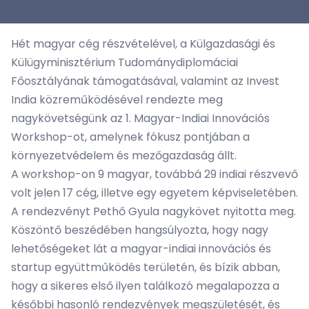
Hét magyar cég részvételével, a Külgazdasági és
Külügyminisztérium Tudománydiplomáciai
Főosztályának támogatásával, valamint az Invest
India közreműködésével rendezte meg
nagykövetségünk az 1. Magyar-Indiai Innovációs
Workshop-ot, amelynek fókusz pontjában a
környezetvédelem és mezőgazdaság állt.
A workshop-on 9 magyar, továbbá 29 indiai részvevő
volt jelen 17 cég, illetve egy egyetem képviseletében.
A rendezvényt Pethő Gyula nagykövet nyitotta meg.
Köszöntő beszédében hangsúlyozta, hogy nagy
lehetőségeket lát a magyar-indiai innovációs és
startup együttműködés területén, és bízik abban,
hogy a sikeres első ilyen találkozó megalapozza a
későbbi hasonló rendezvények megszületését, és