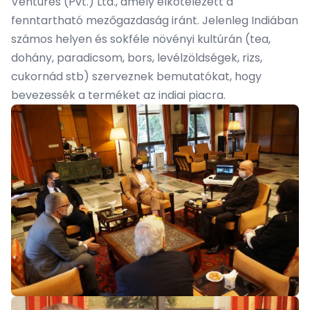
Ventures (Pvt.) Ltd., amely elkötelezett a
fenntartható mezőgazdaság iránt. Jelenleg Indiában
számos helyen és sokféle növényi kultúrán (tea,
dohány, paradicsom, bors, levélzöldségek, rizs,
cukornád stb) szerveznek bemutatókat, hogy
bevezessék a terméket az indiai piacra.