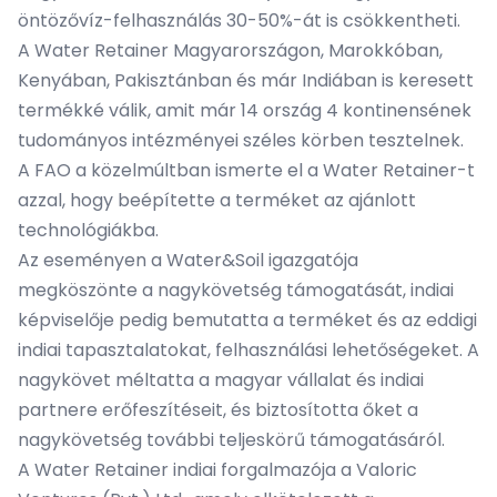
öntözővíz-felhasználás 30-50%-át is csökkentheti.
A Water Retainer Magyarországon, Marokkóban,
Kenyában, Pakisztánban és már Indiában is keresett
termékké válik, amit már 14 ország 4 kontinensének
tudományos intézményei széles körben tesztelnek.
A FAO a közelmúltban ismerte el a Water Retainer-t
azzal, hogy beépítette a terméket az ajánlott
technológiákba.
Az eseményen a Water&Soil igazgatója
megköszönte a nagykövetség támogatását, indiai
képviselője pedig bemutatta a terméket és az eddigi
indiai tapasztalatokat, felhasználási lehetőségeket. A
nagykövet méltatta a magyar vállalat és indiai
partnere erőfeszítéseit, és biztosította őket a
nagykövetség további teljeskörű támogatásáról.
A Water Retainer indiai forgalmazója a Valoric