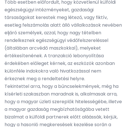
Több esetben előfordult, hogy közvetlenül külföldi
egészségügyi intézményeket, gazdasági
társaságokat kerestek meg létező, vagy fiktív,
esetleg felszámolás alatt álló vállalkozások nevében
eljáró személyek, azzal, hogy nagy tételben
rendelkeznek egészségügyi védőfelszereléssel
(általában arcvédő maszkokkal), melyeket
értékesítenének. A tranzakció lebonyolítása
érdekében előleget kérnek, az eszközök azonban
különféle indokokra való hivatkozással nem
érkeznek meg a rendeltetési helyre.
Tekintettel arra, hogy a bűncselekmények, még ha
kísérleti szakaszban maradnak is, alkalmasak arra,
hogy a magyar üzleti szereplők hitelességébe, illetve
a magyar gazdaság megbízhatóságába vetett
bizalmat a külföldi partnerek előtt aláássák, kérjük,
hogy a hasonló megkeresések kezelése során a