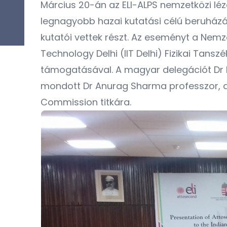
Március 20-án az ELI-ALPS nemzetközi léz
legnagyobb hazai kutatási célú beruház
kutatói vettek részt. Az eseményt a Nemzeti
Technology Delhi (IIT Delhi) Fizikai Tan
támogatásával. A magyar delegációt Dr P
mondott Dr Anurag Sharma professzor, az I
Commission titkára.