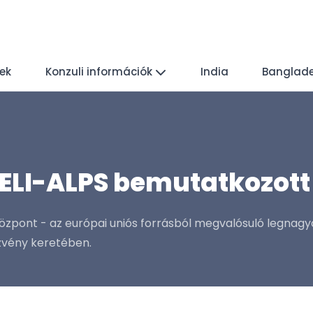
yek
Konzuli információk
India
Banglad
z ELI-ALPS bemutatkozot
központ - az európai uniós forrásból megvalósuló legnagy
zvény keretében.