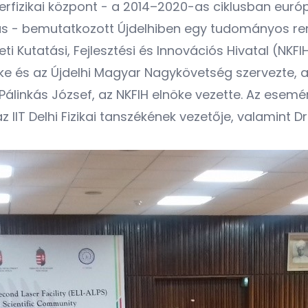
erfizikai központ - a 2014–2020-as ciklusban euró
ás - bemutatkozott Újdelhiben egy tudományos ren
 Kutatási, Fejlesztési és Innovációs Hivatal (NKFIH)
széke és az Újdelhi Magyar Nagykövetség szervezte,
álinkás József, az NKFIH elnöke vezette. Az esem
IT Delhi Fizikai tanszékének vezetője, valamint Dr