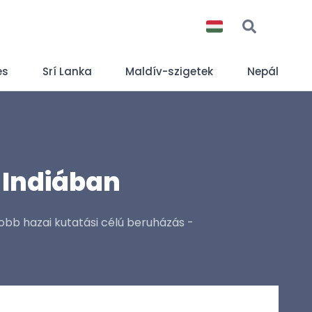
es
Srí Lanka
Maldív-szigetek
Nepál
t Indiában
obb hazai kutatási célú beruházás -