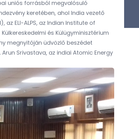
pai uniós forrásból megvalósuló
dezvény keretében, ahol India vezető
, az ELI-ALPS, az Indian Institute of
 a Külkereskedelmi és Külügyminisztérium
ény megnyitóján üdvözlő beszédet
. Arun Srivastava, az indiai Atomic Energy