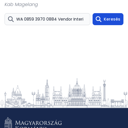
Kab Magelang
Keresés
Search