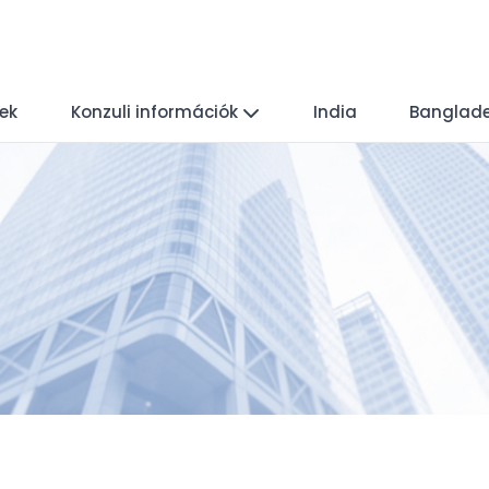
yek
Konzuli információk
India
Banglad