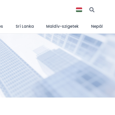
es
Srí Lanka
Maldív-szigetek
Nepál