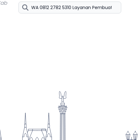
Kab
Keresés...